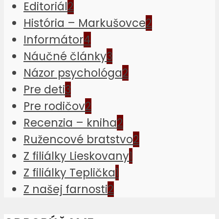
Editoriál
2
História – Markušovce
2
Informátor
4
Náučné články
3
Názor psychológa
2
Pre deti
3
Pre rodičov
2
Recenzia – kniha
2
Ružencové bratstvo
2
Z filiálky Lieskovany
1
Z filiálky Teplička
1
Z našej farnosti
2