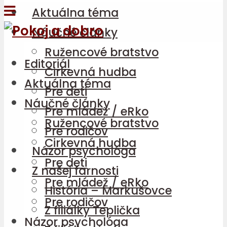
Aktuálna téma
Náučné články
Ružencové bratstvo
Editoriál
Cirkevná hudba
Aktuálna téma
Pre deti
Náučné články
Pre mládež / eRko
Ružencové bratstvo
Pre rodičov
Cirkevná hudba
Názor psychológa
Pre deti
Z našej farnosti
Pre mládež / eRko
História – Markušovce
Pre rodičov
Z filiálky Teplička
Názor psychológa