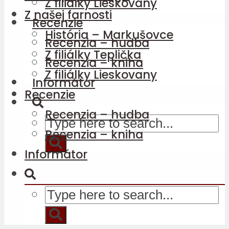
Z filiálky Lieskovany
Z našej farnosti
Recenzie
História – Markušovce
Recenzia – hudba
Z filiálky Teplička
Recenzia – kniha
Z filiálky Lieskovany
Informátor
Recenzie
Recenzia – hudba
Recenzia – kniha
Informátor