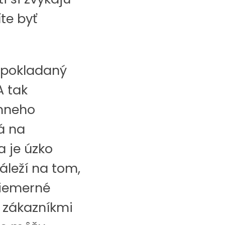
te byť
 pokladaný
A tak
mneho
á na
a je úzko
áleží na tom,
riemerné
o zákazníkmi