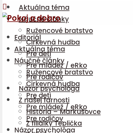
Aktuálna téma
Náučné články
Ružencové bratstvo
Editoriál
Cirkevná hudba
Aktuálna téma
Pre deti
Náučné články
Pre mládež / eRko
Ružencové bratstvo
Pre rodičov
Cirkevná hudba
Názor psychológa
Pre deti
Z našej farnosti
Pre mládež / eRko
História – Markušovce
Pre rodičov
Z filiálky Teplička
Názor psychológa