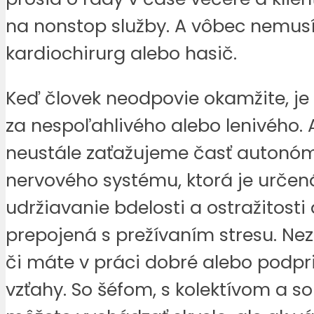
na nonstop služby. A vôbec nemusí
kardiochirurg alebo hasič.
Keď človek neodpovie okamžite, je
za nespoľahlivého alebo lenivého. 
neustále zaťažujeme časť autonó
nervového systému, ktorá je určen
udržiavanie bdelosti a ostražitosti 
prepojená s prežívaním stresu. Nez
či máte v práci dobré alebo podp
vzťahy. So šéfom, s kolektívom a s