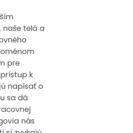
jším
 naše telá a
covného
Fenoménom
m pre
prístup k
ú napísať o
lu sa dá
pracovnej
egovia nás
i si zvykajú