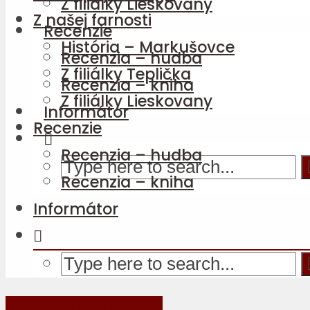
Z filiálky Lieskovany
Z našej farnosti
Recenzie
História – Markušovce
Recenzia – hudba
Z filiálky Teplička
Recenzia – kniha
Z filiálky Lieskovany
Informátor
Recenzie
Recenzia – hudba
Recenzia – kniha
Informátor
Názor psychológa