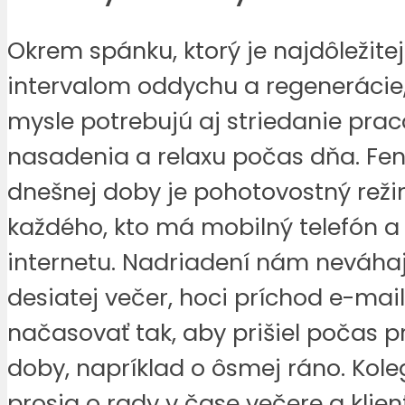
Okrem spánku, ktorý je najdôležite
intervalom oddychu a regenerácie,
mysle potrebujú aj striedanie pra
nasadenia a relaxu počas dňa. 
dnešnej doby je pohotovostný reži
každého, kto má mobilný telefón a 
internetu. Nadriadení nám neváhaj
desiatej večer, hoci príchod e-mai
načasovať tak, aby prišiel počas 
doby, napríklad o ôsmej ráno. Kol
prosia o rady v čase večere a klient