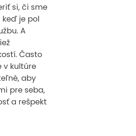
iť si, či sme
 keď je pol
užbu. A
iež
ostí. Často
e v kultúre
teľné, aby
mi pre seba,
osť a rešpekt