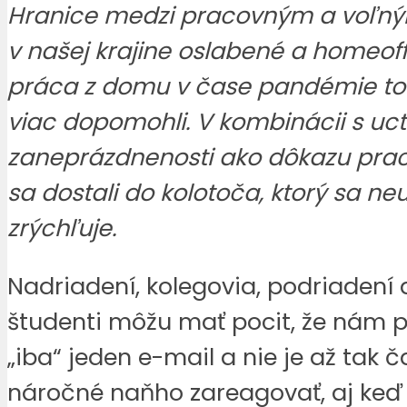
Hranice medzi pracovným a voľn
v našej krajine oslabené a homeof
práca z domu v čase pandémie t
viac dopomohli. V kombinácii s uc
zaneprázdnenosti ako dôkazu prac
sa dostali do kolotoča, ktorý sa ne
zrýchľuje.
Nadriadení, kolegovia, podriadení 
študenti môžu mať pocit, že nám p
„iba“ jeden e-mail a nie je až tak 
náročné naňho zareagovať, aj keď 