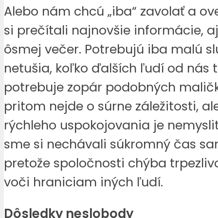
Alebo nám chcú „iba“ zavolať a over
si prečítali najnovšie informácie, aj
ôsmej večer. Potrebujú iba malú sl
netušia, koľko ďalších ľudí od nás t
potrebuje zopár podobných maličk
pritom nejde o súrne záležitosti, al
rýchleho uspokojovania je nemysli
sme si nechávali súkromný čas sa
pretože spoločnosti chýba trpezliv
voči hraniciam iných ľudí.
Dôsledky neslobody