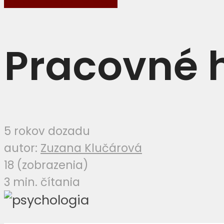
Pracovné 
5 rokov dozadu
autor:
Zuzana Klučárová
18 (zobrazenia)
3 min. čítania