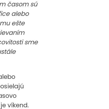
ým časom sú
fice alebo
omu ešte
tievaním
ovitosti sme
ustále
alebo
osielajú
časovo
je víkend.