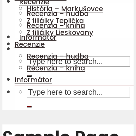
Recenzie
História – Markušovce
Recenzia – hudba
Z filiálky Teplička
Recenzia – kniha
Z filiálky Lieskovany
Informátor
Recenzie
Recenzia – hudba
Recenzia – kniha
Informátor