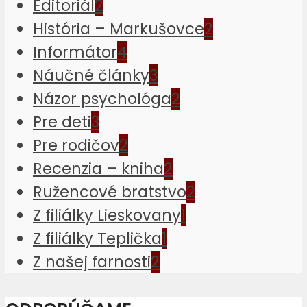
Editoriál
2
História – Markušovce
2
Informátor
4
Náučné články
3
Názor psychológa
2
Pre deti
3
Pre rodičov
2
Recenzia – kniha
2
Ružencové bratstvo
2
Z filiálky Lieskovany
1
Z filiálky Teplička
1
Z našej farnosti
2