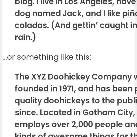
blog. I live in Los Angeles, hav
dog named Jack, and I like piñ
coladas. (And gettin’ caught in
rain.)
…or something like this:
The XYZ Doohickey Company 
founded in 1971, and has been 
quality doohickeys to the publ
since. Located in Gotham City,
employs over 2,000 people and
kinds of awesome things for t