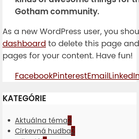
Gotham community.
As a new WordPress user, you shou
dashboard
to delete this page an
pages for your content. Have fun!
Facebook
Pinterest
Email
LinkedI
KATEGÓRIE
Aktuálna téma
2
Cirkevná hudba
2