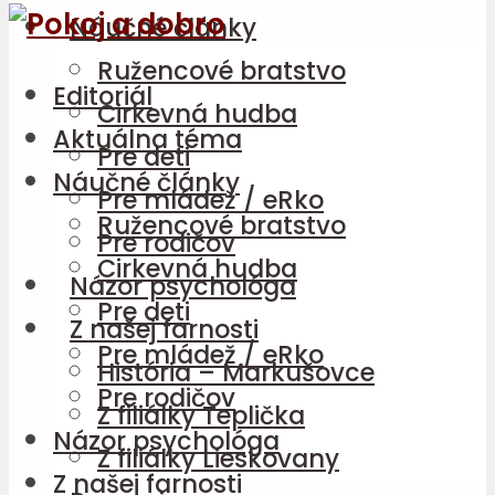
Náučné články
Ružencové bratstvo
Editoriál
Cirkevná hudba
Aktuálna téma
Pre deti
Náučné články
Pre mládež / eRko
Ružencové bratstvo
Pre rodičov
Cirkevná hudba
Názor psychológa
Pre deti
Z našej farnosti
Pre mládež / eRko
História – Markušovce
Pre rodičov
Z filiálky Teplička
Názor psychológa
Z filiálky Lieskovany
Z našej farnosti