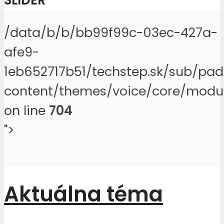
/data/b/b/bb99f99c-03ec-427a-
afe9-
1eb652717b51/techstep.sk/sub/pa
content/themes/voice/core/modu
on line
704
">
Aktuálna téma