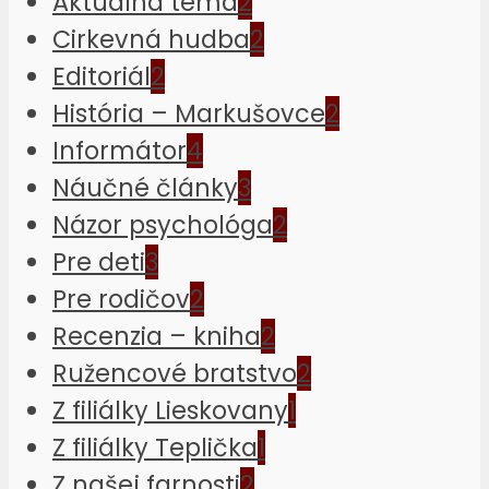
Aktuálna téma
2
Cirkevná hudba
2
Editoriál
2
História – Markušovce
2
Informátor
4
Náučné články
3
Názor psychológa
2
Pre deti
3
Pre rodičov
2
Recenzia – kniha
2
Ružencové bratstvo
2
Z filiálky Lieskovany
1
Z filiálky Teplička
1
Z našej farnosti
2