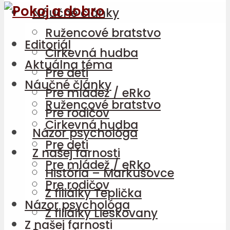
Náučné články
Ružencové bratstvo
Editoriál
Cirkevná hudba
Aktuálna téma
Pre deti
Náučné články
Pre mládež / eRko
Ružencové bratstvo
Pre rodičov
Cirkevná hudba
Názor psychológa
Pre deti
Z našej farnosti
Pre mládež / eRko
História – Markušovce
Pre rodičov
Z filiálky Teplička
Názor psychológa
Z filiálky Lieskovany
Z našej farnosti