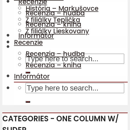
Recenzie
História – Markušovce
Recenzia – hudba
Z filiálky Teplička
Recenzia – kniha
Z filiálky Lieskovany
Informátor
Recenzie
Recenzia – hudba
Recenzia – kniha
Informátor
CATEGORIES - ONE COLUMN W/
SLIDER